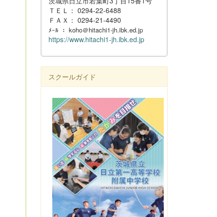
茨城県日立市若葉町3丁目15番1号
ＴＥＬ： 0294-22-6488
ＦＡＸ： 0294-21-4490
ﾒｰﾙ ： koho＠hitachi1-jh.ibk.ed.jp
https://www.hitachi1-jh.ibk.ed.jp
スクールガイド