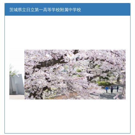
茨城県立日立第一高等学校附属中学校
p
n
r
e
e
x
v
t
i
o
u
s